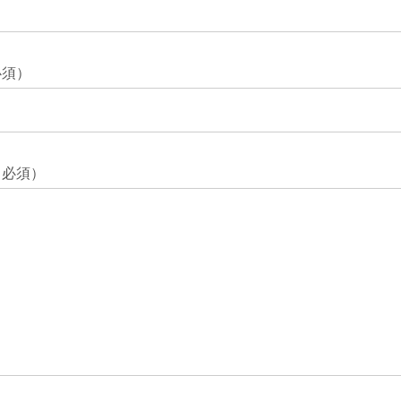
必須）
※必須）