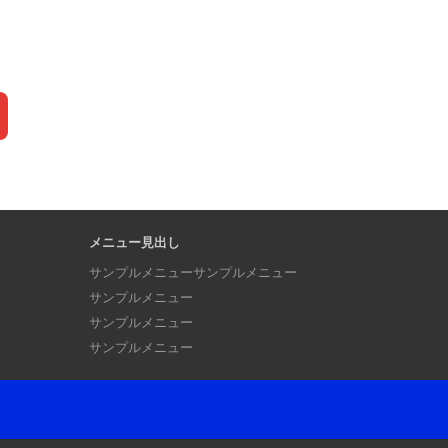
メニュー見出し
サンプルメニューサンプルメニュー
サンプルメニュー
サンプルメニュー
サンプルメニュー