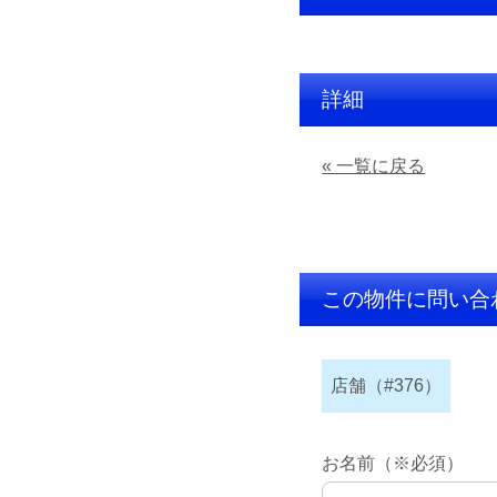
詳細
« 一覧に戻る
この物件に問い合
店舗（#376）
お名前（※必須）