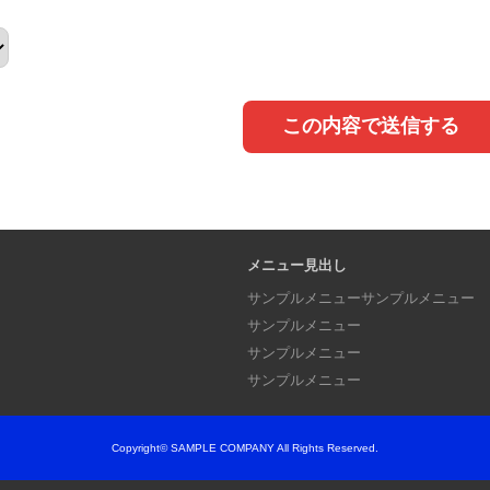
この内容で送信する
メニュー見出し
サンプルメニューサンプルメニュー
サンプルメニュー
サンプルメニュー
サンプルメニュー
Copyright©
SAMPLE COMPANY
All Rights Reserved.